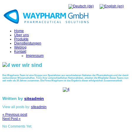
Home
Über uns
Produkte
Dienstleistungen
Weblog
Kontakt
Impressum
wer
wir sind
Das Waypharm-Team ist eine Gruppe von Spezialisten aus verschiedenen Gebieten der Pharmakologie und der damit
verbundenen Wissenschaften. Trotz ihrer unterschiedlichen Nationalitäten, arbeiten die Mitglieder dieses Teams nun
seit mehr als 10 Jahren zusammen. Die Firma Waypharm ist das Ergebnis dieser erfolgreichen Zusammenarbeit.
Written by
siteadmin
View all posts by:
siteadmin
« Previous post
Next Post »
No Comments Yet.